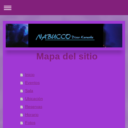
Mapa del sitio
Inicio
Eventos
Sala
Ubicación
Reservas
Horario
Fotos