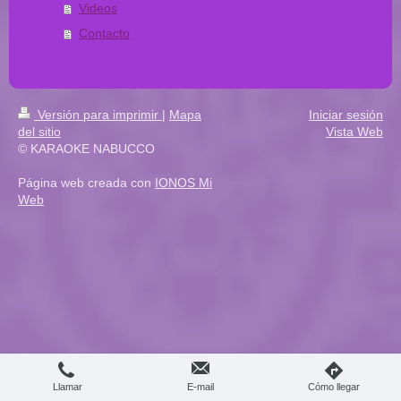
Videos
Contacto
Versión para imprimir
|
Mapa
Iniciar sesión
del sitio
Vista Web
© KARAOKE NABUCCO
Página web creada con
IONOS Mi
Web
Llamar
E-mail
Cómo llegar